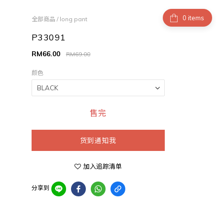
items
全部商品
/
long pant
P33091
RM66.00
RM69.00
颜色
售完
货到通知我
加入追踪清单
分享到