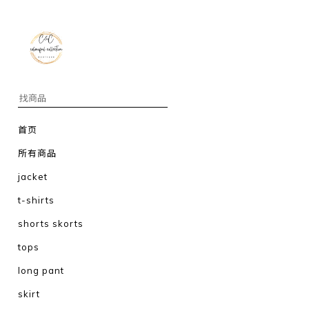
首页
所有商品
jacket
t-shirts
shorts skorts
tops
long pant
skirt