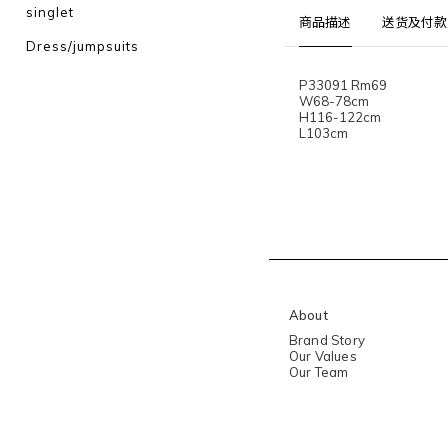
singlet
商品描述
送货及付款
Dress/jumpsuits
P33091 Rm69
W68-78cm
H116-122cm
L103cm
About
Brand Story
Our Values
Our Team