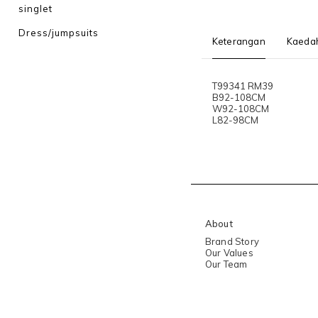
singlet
Dress/jumpsuits
Keterangan
Kaeda
T99341 RM39
B92-108CM
W92-108CM
L82-98CM
About
Brand Story
Our Values
Our Team