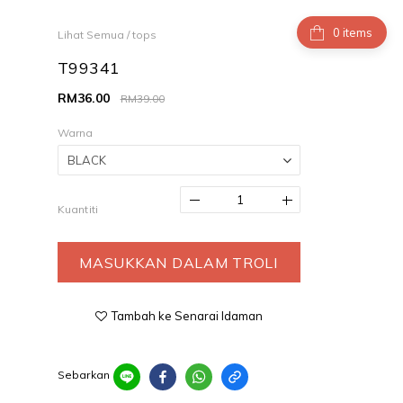
items
Lihat Semua
/
tops
T99341
RM36.00
RM39.00
Warna
Kuantiti
MASUKKAN DALAM TROLI
Tambah ke Senarai Idaman
Sebarkan